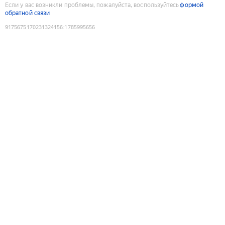
Если у вас возникли проблемы, пожалуйста, воспользуйтесь
формой
обратной связи
9175675170231324156
:
1785995656