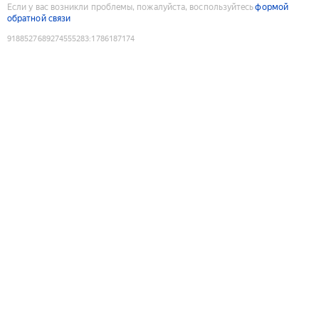
Если у вас возникли проблемы, пожалуйста, воспользуйтесь
формой
обратной связи
9188527689274555283
:
1786187174