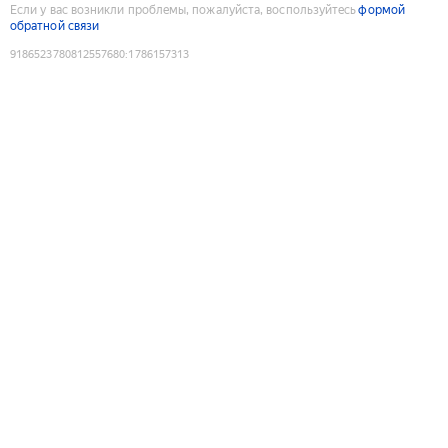
Если у вас возникли проблемы, пожалуйста, воспользуйтесь
формой
обратной связи
9186523780812557680
:
1786157313