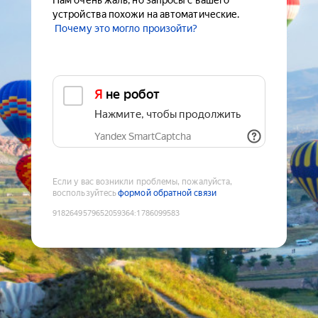
Нам очень жаль, но запросы с вашего
устройства похожи на автоматические.
Почему это могло произойти?
Я не робот
Нажмите, чтобы продолжить
Yandex SmartCaptcha
Если у вас возникли проблемы, пожалуйста,
воспользуйтесь
формой обратной связи
9182649579652059364
:
1786099583