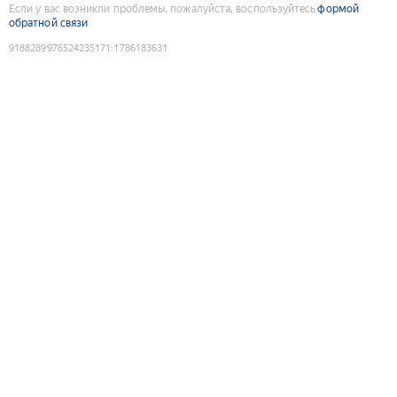
Если у вас возникли проблемы, пожалуйста, воспользуйтесь
формой
обратной связи
9188289976524235171
:
1786183631