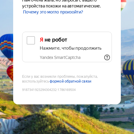
Нам очень жаль, но запросы с вашего
устройства похожи на автоматические.
Почему это могло произойти?
Я не робот
Нажмите, чтобы продолжить
Yandex SmartCaptcha
Если у вас возникли проблемы, пожалуйста,
воспользуйтесь
формой обратной связи
9187341923294304232
:
1786169504