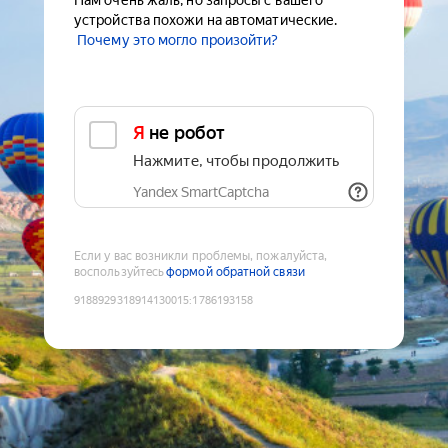
Нам очень жаль, но запросы с вашего
устройства похожи на автоматические.
Почему это могло произойти?
Я не робот
Нажмите, чтобы продолжить
Yandex SmartCaptcha
Если у вас возникли проблемы, пожалуйста,
воспользуйтесь
формой обратной связи
9188929318914130015
:
1786193158