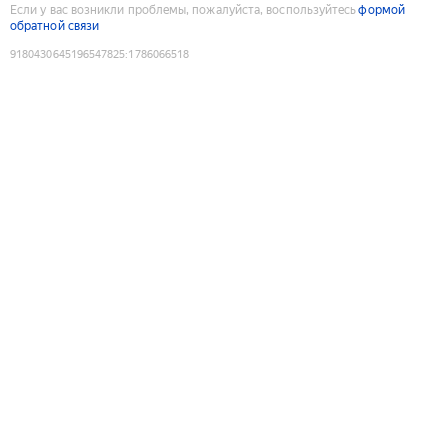
Если у вас возникли проблемы, пожалуйста, воспользуйтесь
формой
обратной связи
9180430645196547825
:
1786066518