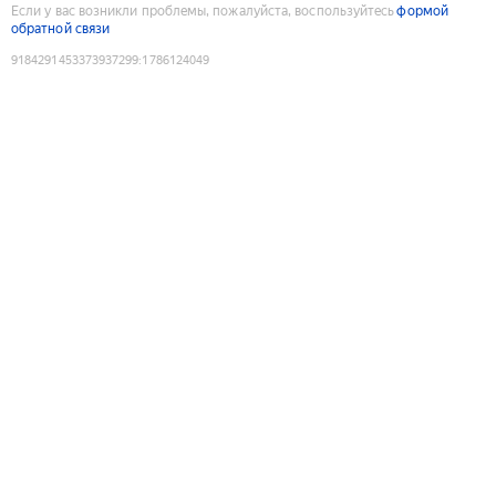
Если у вас возникли проблемы, пожалуйста, воспользуйтесь
формой
обратной связи
9184291453373937299
:
1786124049