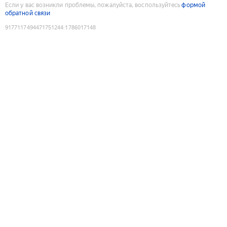
Если у вас возникли проблемы, пожалуйста, воспользуйтесь
формой
обратной связи
9177117494471751244
:
1786017148