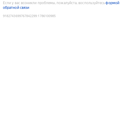
Если у вас возникли проблемы, пожалуйста, воспользуйтесь
формой
обратной связи
9182743699767842299
:
1786100985