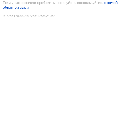
Если у вас возникли проблемы, пожалуйста, воспользуйтесь
формой
обратной связи
9177581780907997255
:
1786024067