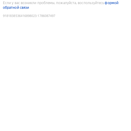
Если у вас возникли проблемы, пожалуйста, воспользуйтесь
формой
обратной связи
9181838536416898023
:
1786087497