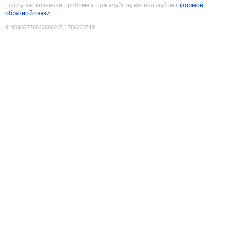
Если у вас возникли проблемы, пожалуйста, воспользуйтесь
формой
обратной связи
9190966776842606245
:
1786223519