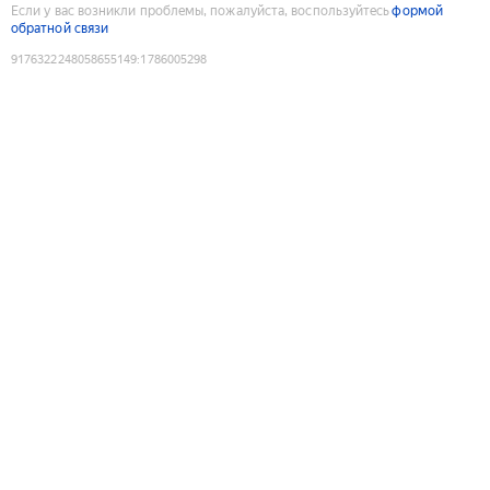
Если у вас возникли проблемы, пожалуйста, воспользуйтесь
формой
обратной связи
9176322248058655149
:
1786005298