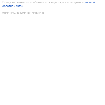
Если у вас возникли проблемы, пожалуйста, воспользуйтесь
формой
обратной связи
9198411007834993415
:
1786334446