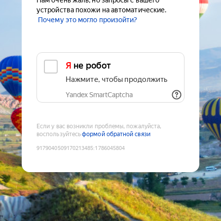
Нам очень жаль, но запросы с вашего
устройства похожи на автоматические.
Почему это могло произойти?
Я не робот
Нажмите, чтобы продолжить
Yandex SmartCaptcha
Если у вас возникли проблемы, пожалуйста,
воспользуйтесь
формой обратной связи
9179040509170213485
:
1786045804