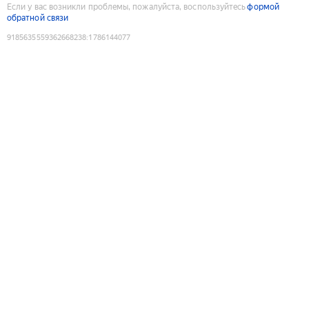
Если у вас возникли проблемы, пожалуйста, воспользуйтесь
формой
обратной связи
9185635559362668238
:
1786144077