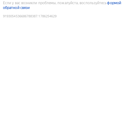
Если у вас возникли проблемы, пожалуйста, воспользуйтесь
формой
обратной связи
9193054536686788387
:
1786254629