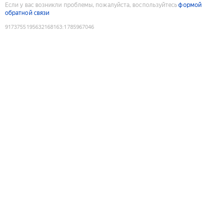
Если у вас возникли проблемы, пожалуйста, воспользуйтесь
формой
обратной связи
9173755195632168163
:
1785967046