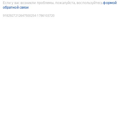
Если у вас возникли проблемы, пожалуйста, воспользуйтесь
формой
обратной связи
9182927212647500254
:
1786103720