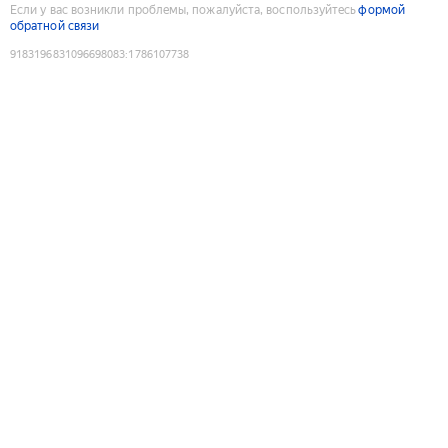
Если у вас возникли проблемы, пожалуйста, воспользуйтесь
формой
обратной связи
9183196831096698083
:
1786107738