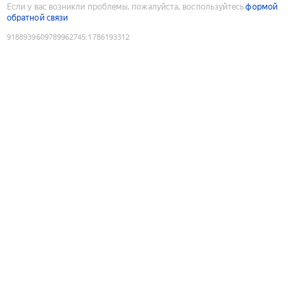
Если у вас возникли проблемы, пожалуйста, воспользуйтесь
формой
обратной связи
9188939609789962745
:
1786193312