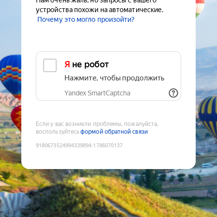
Нам очень жаль, но запросы с вашего
устройства похожи на автоматические.
Почему это могло произойти?
Я не робот
Нажмите, чтобы продолжить
Yandex SmartCaptcha
Если у вас возникли проблемы, пожалуйста,
воспользуйтесь
формой обратной связи
9180673524994339894
:
1786070137