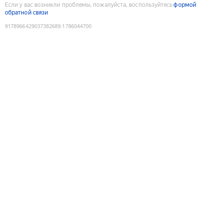
Если у вас возникли проблемы, пожалуйста, воспользуйтесь
формой
обратной связи
9178966429037382689
:
1786044700