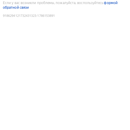
Если у вас возникли проблемы, пожалуйста, воспользуйтесь
формой
обратной связи
9186294121732431323
:
1786153891