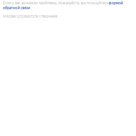
Если у вас возникли проблемы, пожалуйста, воспользуйтесь
формой
обратной связи
9192386127235827276
:
1786244669