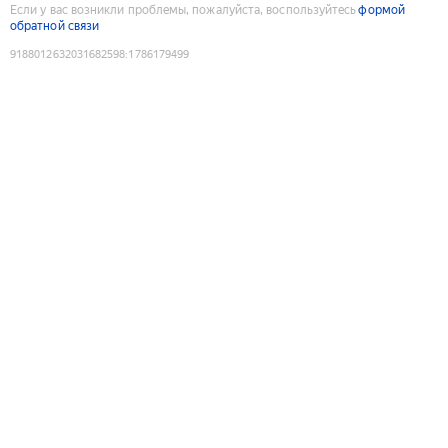
Если у вас возникли проблемы, пожалуйста, воспользуйтесь
формой
обратной связи
9188012632031682598
:
1786179499