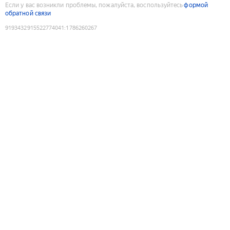
Если у вас возникли проблемы, пожалуйста, воспользуйтесь
формой
обратной связи
9193432915522774041
:
1786260267