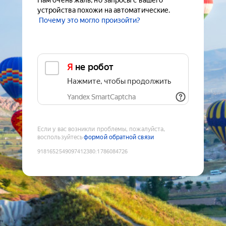
Нам очень жаль, но запросы с вашего
устройства похожи на автоматические.
Почему это могло произойти?
Я не робот
Нажмите, чтобы продолжить
Yandex SmartCaptcha
Если у вас возникли проблемы, пожалуйста,
воспользуйтесь
формой обратной связи
9181652549097412380
:
1786084726