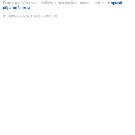
Если у вас возникли проблемы, пожалуйста, воспользуйтесь
формой
обратной связи
9181406409757981749
:
1786081058