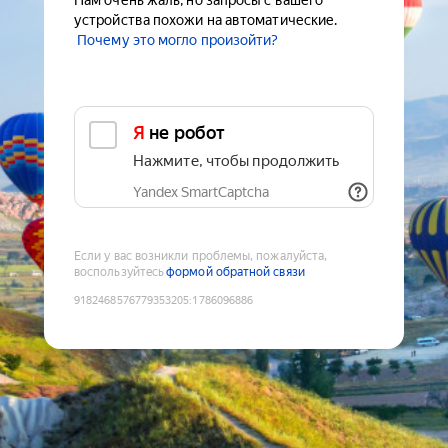
Нам очень жаль, но запросы с вашего
устройства похожи на автоматические.
Почему это могло произойти?
Я не робот
Нажмите, чтобы продолжить
Yandex SmartCaptcha
Если у вас возникли проблемы, пожалуйста,
воспользуйтесь
формой обратной связи
9182468576779353205
:
1786096886