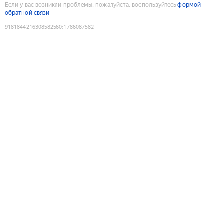
Если у вас возникли проблемы, пожалуйста, воспользуйтесь
формой
обратной связи
9181844216308582560
:
1786087582