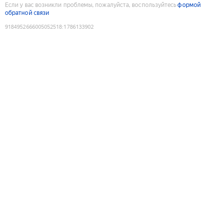
Если у вас возникли проблемы, пожалуйста, воспользуйтесь
формой
обратной связи
9184952666005052518
:
1786133902