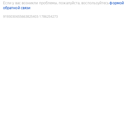
Если у вас возникли проблемы, пожалуйста, воспользуйтесь
формой
обратной связи
9193030655663825403
:
1786254273