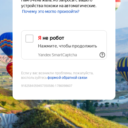
Нам очень жаль, но запросы с вашего
устройства похожи на автоматические.
Почему это могло произойти?
Я не робот
Нажмите, чтобы продолжить
Yandex SmartCaptcha
Если у вас возникли проблемы, пожалуйста,
воспользуйтесь
формой обратной связи
9182584059457350586
:
1786098607