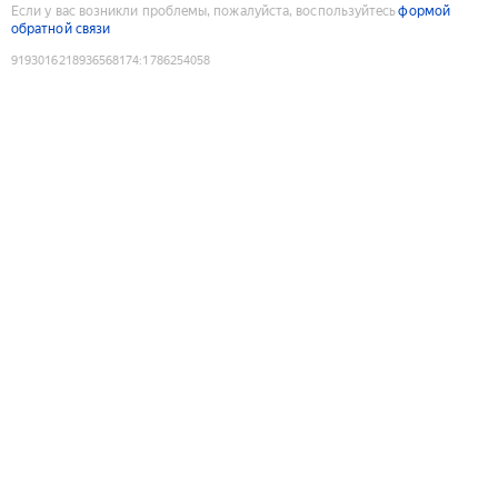
Если у вас возникли проблемы, пожалуйста, воспользуйтесь
формой
обратной связи
9193016218936568174
:
1786254058