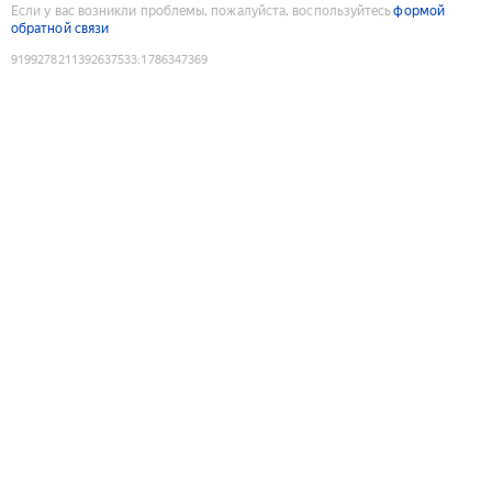
Если у вас возникли проблемы, пожалуйста, воспользуйтесь
формой
обратной связи
9199278211392637533
:
1786347369