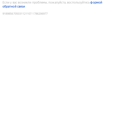
Если у вас возникли проблемы, пожалуйста, воспользуйтесь
формой
обратной связи
9189856705031121107
:
1786206977