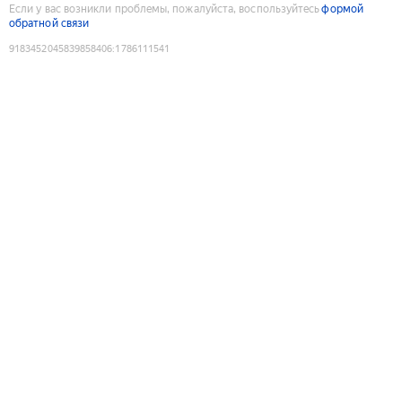
Если у вас возникли проблемы, пожалуйста, воспользуйтесь
формой
обратной связи
9183452045839858406
:
1786111541