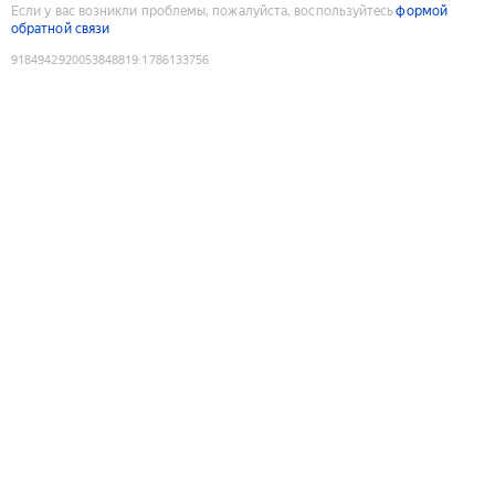
Если у вас возникли проблемы, пожалуйста, воспользуйтесь
формой
обратной связи
9184942920053848819
:
1786133756