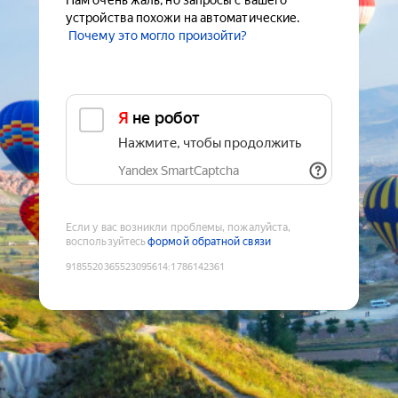
Нам очень жаль, но запросы с вашего
устройства похожи на автоматические.
Почему это могло произойти?
Я не робот
Нажмите, чтобы продолжить
Yandex SmartCaptcha
Если у вас возникли проблемы, пожалуйста,
воспользуйтесь
формой обратной связи
9185520365523095614
:
1786142361