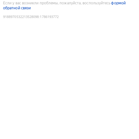
Если у вас возникли проблемы, пожалуйста, воспользуйтесь
формой
обратной связи
9188970532213528098
:
1786193772