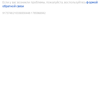
Если у вас возникли проблемы, пожалуйста, воспользуйтесь
формой
обратной связи
9173748210336930448
:
1785966942