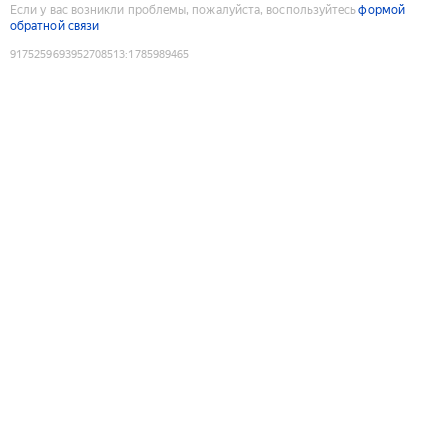
Если у вас возникли проблемы, пожалуйста, воспользуйтесь
формой
обратной связи
9175259693952708513
:
1785989465