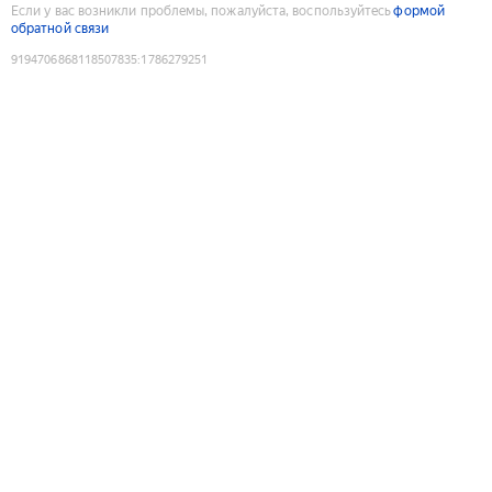
Если у вас возникли проблемы, пожалуйста, воспользуйтесь
формой
обратной связи
9194706868118507835
:
1786279251