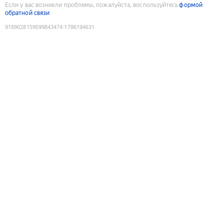
Если у вас возникли проблемы, пожалуйста, воспользуйтесь
формой
обратной связи
9189028159599843474
:
1786194631