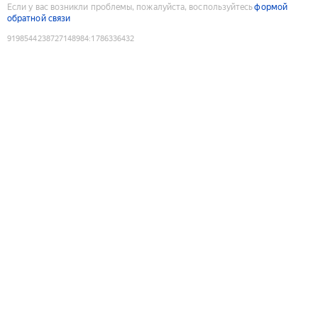
Если у вас возникли проблемы, пожалуйста, воспользуйтесь
формой
обратной связи
9198544238727148984
:
1786336432