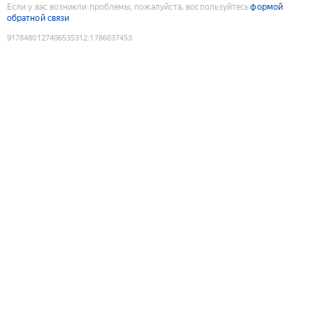
Если у вас возникли проблемы, пожалуйста, воспользуйтесь
формой
обратной связи
9178480127406535312
:
1786037453