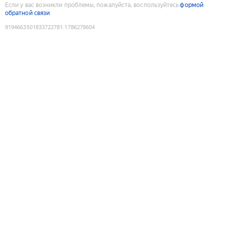
Если у вас возникли проблемы, пожалуйста, воспользуйтесь
формой
обратной связи
9194663501833722781
:
1786278604